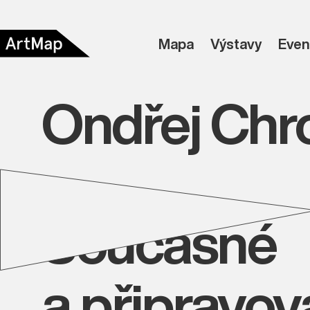
Mapa
Výstavy
Even
Ondřej Chr
Současné
a připravo