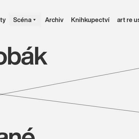
ty
Scéna
Archiv
Knihkupectví
art re 
obák
vané