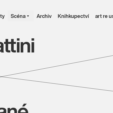
ty
Scéna
Archiv
Knihkupectví
art re 
ttini
vané