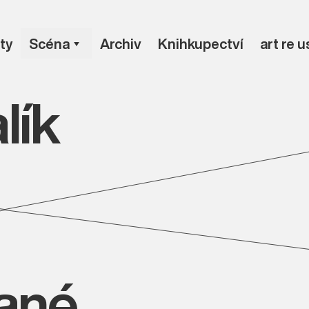
ty
Scéna
Archiv
Knihkupectví
art re 
lík
vané