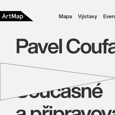
Mapa
Výstavy
Even
Pavel Coufa
Současné
a připravo