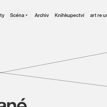
ty
Scéna
Archiv
Knihkupectví
art re 
vané