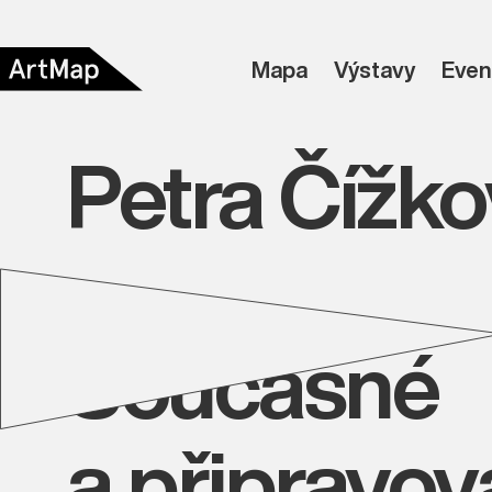
Mapa
Výstavy
Even
Petra Čížk
Současné
a připravo