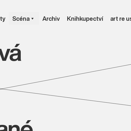
ty
Scéna
Archiv
Knihkupectví
art re 
ová
vané