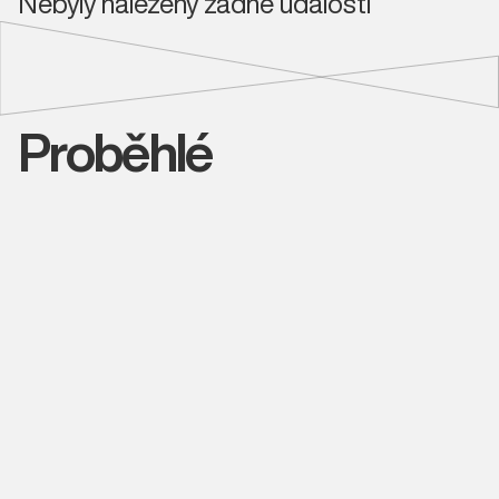
Nebyly nalezeny žádné události
Proběhlé