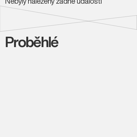
Nebyly nalezeny žádné události
Proběhlé