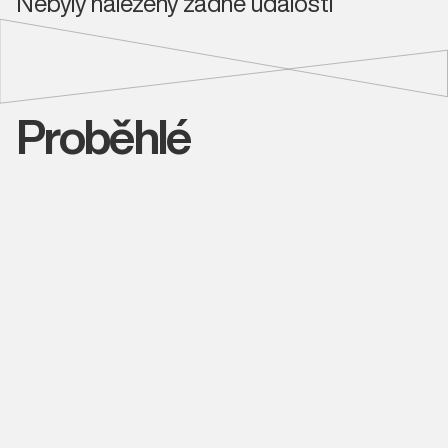
Nebyly nalezeny žádné události
Proběhlé