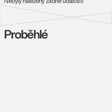
Nebyly nalezeny žádné události
Proběhlé