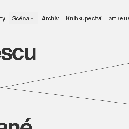
ty
Scéna
Archiv
Knihkupectví
art re 
escu
vané