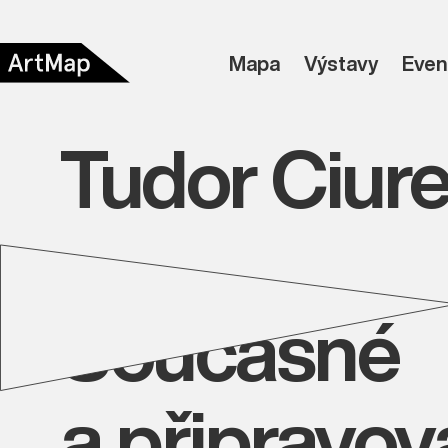
Mapa
Výstavy
Even
Tudor Ciur
Současné
a připravo