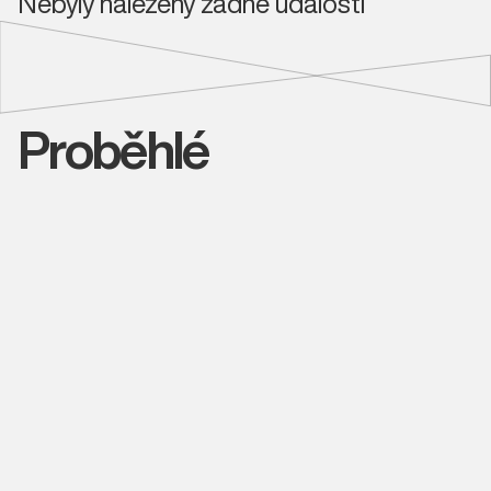
Nebyly nalezeny žádné události
Proběhlé