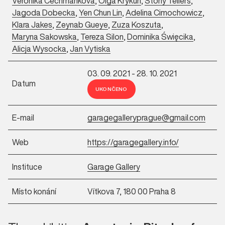
Veronika Čechmánková
,
Olga Krykun
,
Stony Tellers
,
Jagoda Dobecka
,
Yen Chun Lin
,
Adelina Cimochowicz
,
Klara Jakes
,
Zeynab Gueye
,
Zuza Koszuta
,
Maryna Sakowska
,
Tereza Silon
,
Dominika Święcika
,
Alicja Wysocka
,
Jan Vytiska
03. 09. 2021 - 28. 10. 2021
Datum
UKONČENO
E-mail
garagegalleryprague@gmail.com
Web
https://garagegallery.info/
Instituce
Garage Gallery
Místo konání
Vítkova 7, 180 00 Praha 8