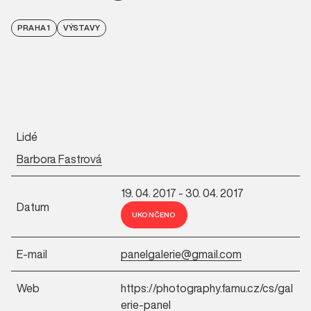
PRAHA 1
VÝSTAVY
Lidé
Barbora Fastrová
19. 04. 2017 - 30. 04. 2017
Datum
UKONČENO
E-mail
panelgalerie@gmail.com
Web
https://photography.famu.cz/cs/gal
erie-panel