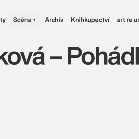
ty
Scéna
Archiv
Knihkupectví
art re 
ková – Pohád