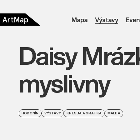
Mapa
Výstavy
Even
Daisy Mráz
myslivny
HODONÍN
VÝSTAVY
KRESBA A GRAFIKA
MALBA