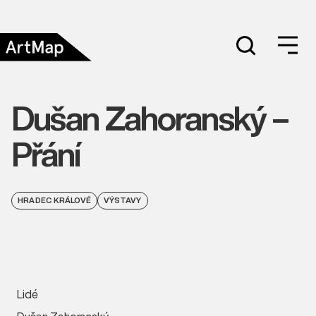
Dušan Zahoranský –
Přání
HRADEC KRÁLOVÉ
VÝSTAVY
Lidé