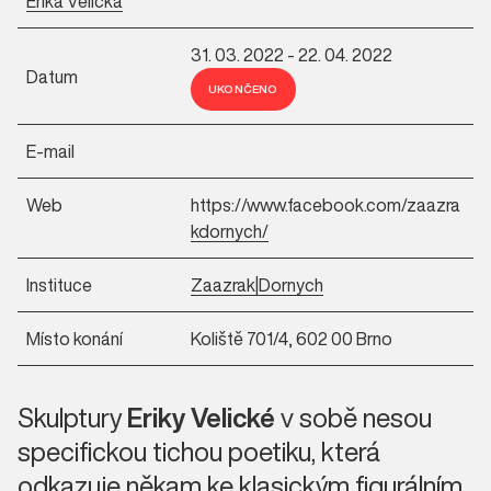
Erika Velická
31. 03. 2022 - 22. 04. 2022
Datum
UKONČENO
E-mail
Web
https://www.facebook.com/zaazra
kdornych/
Instituce
Zaazrak|Dornych
Místo konání
Koliště 701/4, 602 00 Brno
Skulptury
Eriky Velické
v sobě nesou
specifickou tichou poetiku, která
odkazuje někam ke klasickým figurálním