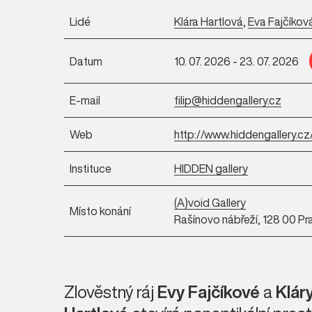
Lidé
Klára Hartlová
,
Eva Fajčíkov
Datum
10. 07. 2026 - 23. 07. 2026
E-mail
filip@hiddengallery.cz
Web
http://www.hiddengallery.cz
Instituce
HIDDEN gallery
(A)void Gallery
Místo konání
Rašínovo nábřeží, 128 00 Pr
Zlověstný ráj
Evy Fajčíkové
a
Klár