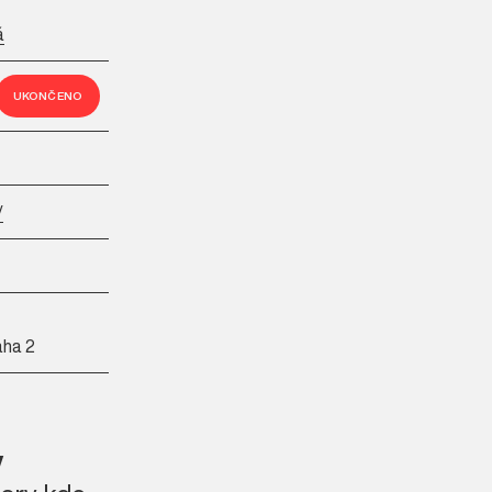
á
UKONČENO
/
aha 2
y