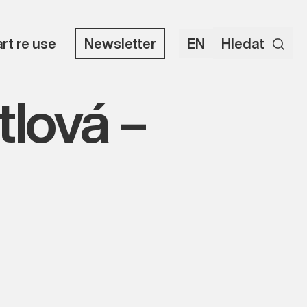
art re use
Newsletter
EN
Hledat
tlová –