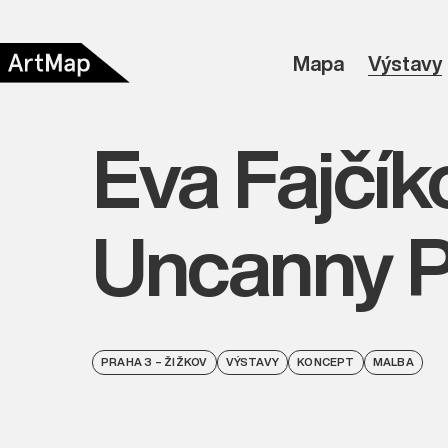
Mapa
Výstavy
Eva Fajčík
Uncanny P
PRAHA 3 – ŽIŽKOV
VÝSTAVY
KONCEPT
MALBA