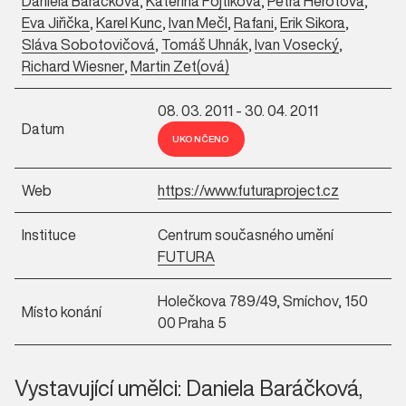
Daniela Baráčková
,
Kateřina Fojtíková
,
Petra Herotová
,
Eva Jiřička
,
Karel Kunc
,
Ivan Mečl
,
Rafani
,
Erik Sikora
,
Sláva Sobotovičová
,
Tomáš Uhnák
,
Ivan Vosecký
,
Richard Wiesner
,
Martin Zet(ová)
08. 03. 2011 - 30. 04. 2011
Datum
UKONČENO
Web
https://www.futuraproject.cz
Instituce
Centrum současného umění
FUTURA
Holečkova 789/49, Smíchov, 150
Místo konání
00 Praha 5
Vystavující umělci: Daniela Baráčková,