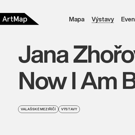
Mapa
Výstavy
Even
Jana Zhořov
Now I Am B
VALAŠSKÉ MEZIŘÍČÍ
VÝSTAVY