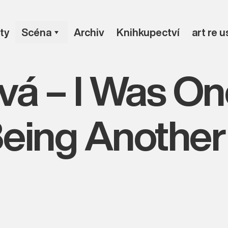
ty
Scéna
Archiv
Knihkupectví
art re 
á – I Was On
eing Another