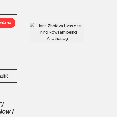
ONČENO
ziříčí
ny
Now I