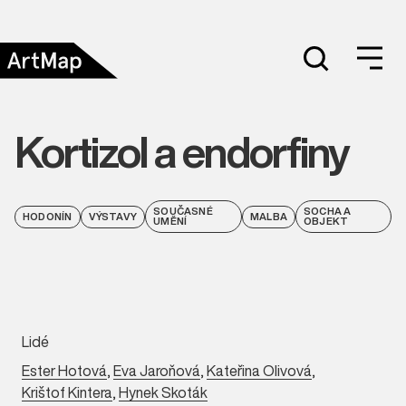
Kortizol a endorfiny
SOUČASNÉ
SOCHA A
HODONÍN
VÝSTAVY
MALBA
UMĚNÍ
OBJEKT
Lidé
Ester Hotová
,
Eva Jaroňová
,
Kateřina Olivová
,
Krištof Kintera
,
Hynek Skoták