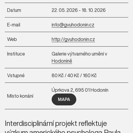
Datum
22. 05. 2026 - 18. 10. 2026
E-mail
info@gvuhodonin.cz
Web
http://gvuhodonin.cz
Instituce
Galerie výtvarného umění v
Hodoníně
Vstupné
80 Kč / 40 Kč / 160 Kč
Úprkova 2, 695 01 Hodonín
Místo konání
MAPA
Interdisciplinární projekt reflektuje
výzkum amerického psychologa Paula