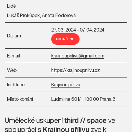
Lidé
Lukáš Prokůpek
,
Aneta Fodorová
27. 03. 2024 - 07. 04. 2024
Datum
UKONČENO
E-mail
krajinouprilivu@gmail.com
Web
https://krajinouprilivu.cz
Instituce
Krajinou přílivu
Místo konání
Ludmilina 601/1, 180 00 Praha 8
Umělecké uskupení
third // space
ve
spolupráci s
Krajinou přílivu
zve k