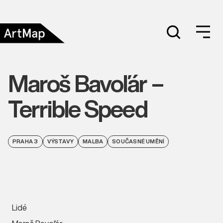
Maroš Bavoľár –
Terrible Speed
PRAHA 3
VÝSTAVY
MALBA
SOUČASNÉ UMĚNÍ
Lidé