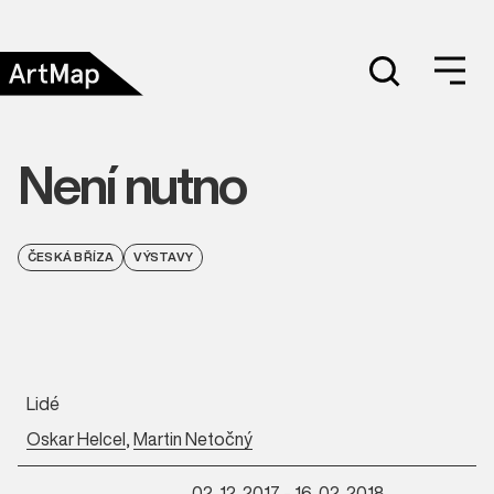
Není nutno
ČESKÁ BŘÍZA
VÝSTAVY
Lidé
Oskar Helcel
,
Martin Netočný
02. 12. 2017 - 16. 02. 2018