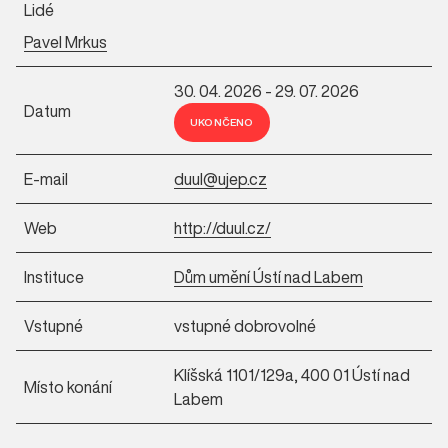
Lidé
Pavel Mrkus
30. 04. 2026 - 29. 07. 2026
Datum
UKONČENO
E-mail
duul@ujep.cz
Web
http://duul.cz/
Instituce
Dům umění Ústí nad Labem
Vstupné
vstupné dobrovolné
Klíšská 1101/129a, 400 01 Ústí nad
Místo konání
Labem