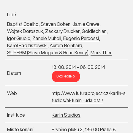
Lidé
Baptist Coelho
,
Steven Cohen
,
Jamie Crewe
,
Wojtek Doroszuk
,
Zackary Drucker
,
Goldiechiari
,
Igor Grubic
,
Zanele Muholi
,
Eugenio Percossi
,
Karol Radziszewski
,
Aurora Reinhard
,
SUPERM (Slava Mogutin & Brian Kenny)
,
Mark Ther
13. 08. 2014 - 06. 09. 2014
Datum
UKONČENO
Web
http://www.futuraproject.cz/karlin-s
tudios/aktualni-udalosti/
Instituce
Karlin Studios
Místo konání
Prvního pluku 2, 186 00 Praha 8