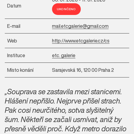
Datum
UKONČENO
E-mail
mail.etcgalerie@gmail.com
Web
http://www.etcgalerie.cz/cs
Instituce
etc. galerie
Místo konání
Sarajevská 16, 120 00 Praha 2
„Souprava se zastavila mezi stanicemi.
Hlášení nepřišlo. Nejprve přišel strach.
Pak cosi neurčitého, sotva slyšitelný
šum. Někteří se začali usmívat, aniž by
přesně věděli proč. Když metro dorazilo