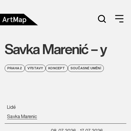
Savka Marenić – y
PRAHA 2
VÝSTAVY
KONCEPT
SOUČASNÉ UMĚNÍ
Lidé
Savka Marenic
08. 07. 2026 - 17. 07. 2026