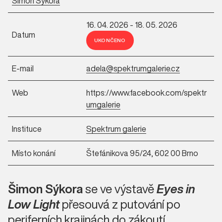
Šimon Sýkora
16. 04. 2026 - 18. 05. 2026
Datum
UKONČENO
E-mail
adela@spektrumgalerie.cz
Web
https://www.facebook.com/spektr
umgalerie
Instituce
Spektrum galerie
Místo konání
Štefánikova 95/24, 602 00 Brno
Šimon Sýkora
se ve výstavě
Eyes in
Low Light
přesouvá z putování po
periferních krajinách do zákoutí