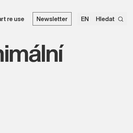
art re use
Newsletter
EN
Hledat
nimální