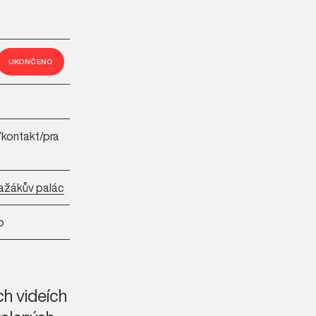
UKONČENO
/kontakt/pra
ražákův palác
o
ch videích