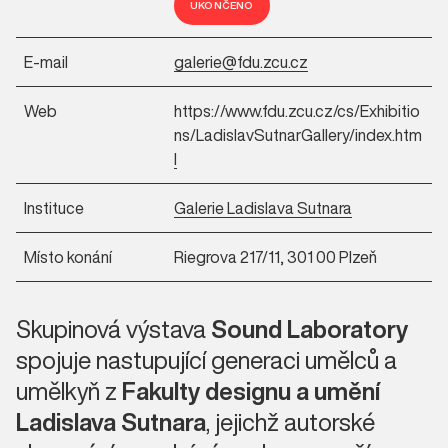
UKONČENO
E-mail
galerie@fdu.zcu.cz
Web
https://www.fdu.zcu.cz/cs/Exhibitio
ns/LadislavSutnarGallery/index.htm
l
Instituce
Galerie Ladislava Sutnara
Místo konání
Riegrova 217/11, 301 00 Plzeň
Skupinová výstava
Sound Laboratory
spojuje nastupující generaci umělců a
umělkyň z
Fakulty designu a umění
Ladislava Sutnara
, jejichž autorské