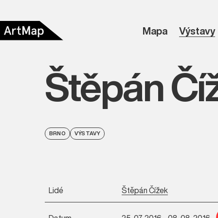
Mapa
Výstavy
Štěpán Číž
BRNO
VÝSTAVY
Lidé
Štěpán Čížek
Datum
25. 07. 2016 - 08. 08. 2016