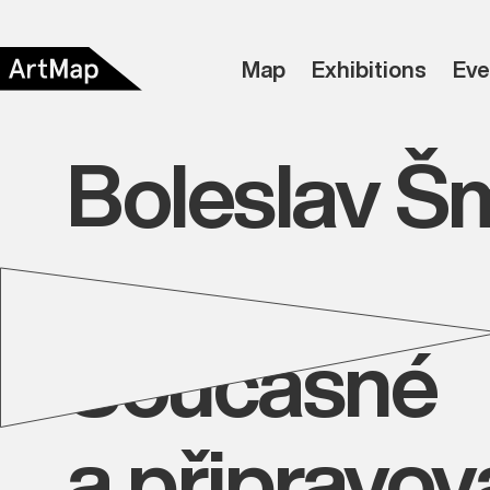
Map
Exhibitions
Eve
Boleslav Š
Současné
a připravo