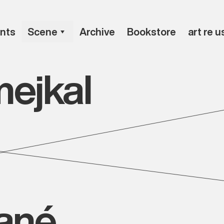
nts
Scene
Archive
Bookstore
art re u
mejkal
vané