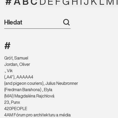
#
A
B
C
D
E
F
G
H
I
J
K
L
M
#
Gróf, Samuel
Jordan, Oliver
., Vik
(„A4“), AAAAA4
(and pigeon couriers), Julius Neubronner
(Fredman Barahona) , Elyla
(MAI) Magdaléna Rajchlová
23, Punx
420PEOPLE
4AM Fórum pro architekturu a média