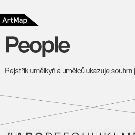
People
Rejstřík umělkyň a umělců ukazuje souhrn j