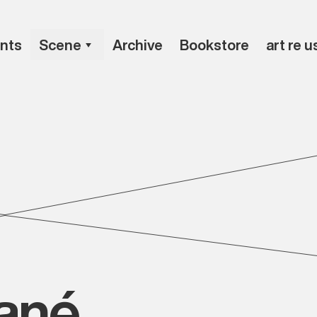
nts
Scene
Archive
Bookstore
art re u
vané