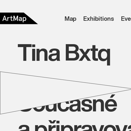
Map
Exhibitions
Eve
Tina Bxtq
Současné
a připravo