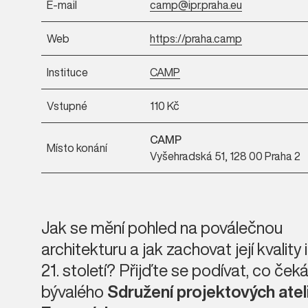
E-mail
camp@ipr.praha.eu
Web
https://praha.camp
Instituce
CAMP
Vstupné
110 Kč
CAMP
Místo konání
Vyšehradská 51, 128 00 Praha 2
Jak se mění pohled na poválečnou
architekturu a jak zachovat její kvality 
21. století? Přijďte se podívat, co čeká
bývalého
Sdružení projektových atel