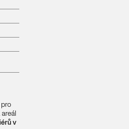
i pro
 areál
iérů v