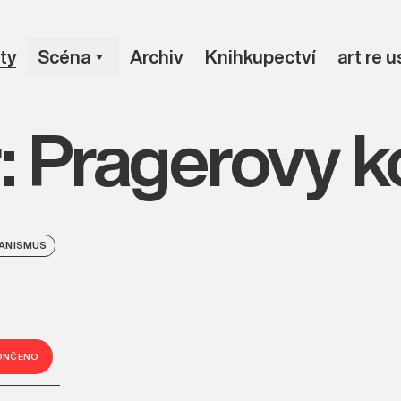
ty
Scéna
Archiv
Knihkupectví
art re 
 Pragerovy k
BANISMUS
ONČENO