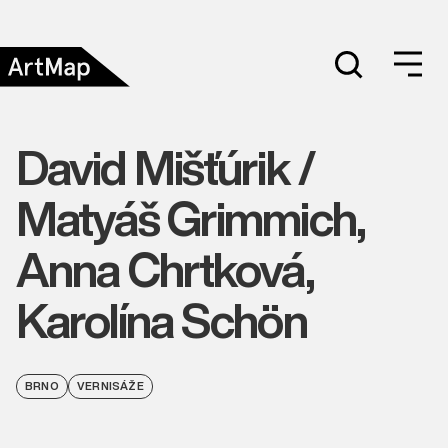
David Mišťúrik /
Matyáš Grimmich,
Anna Chrtková,
Karolína Schön
BRNO
VERNISÁŽE