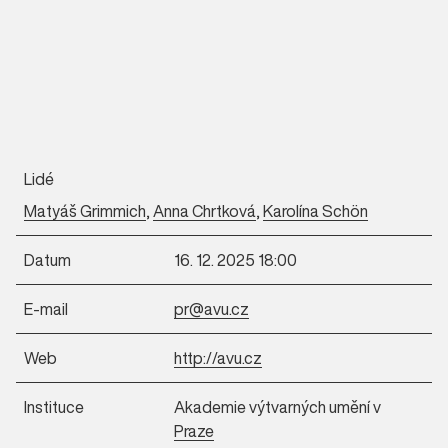
Lidé
Matyáš Grimmich
,
Anna Chrtková
,
Karolína Schön
Datum
16. 12. 2025 18:00
E-mail
pr@avu.cz
Web
http://avu.cz
Instituce
Akademie výtvarných umění v
Praze