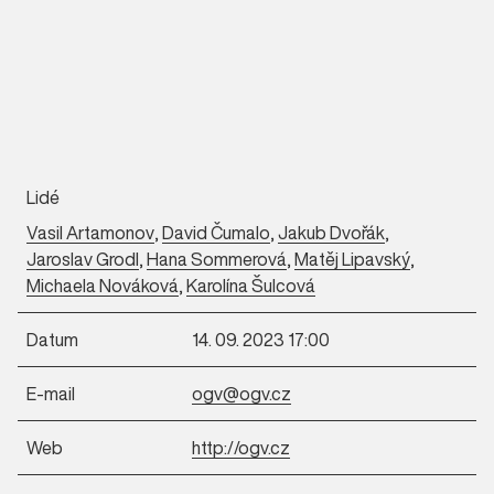
Lidé
Vasil Artamonov
,
David Čumalo
,
Jakub Dvořák
,
Jaroslav Grodl
,
Hana Sommerová
,
Matěj Lipavský
,
Michaela Nováková
,
Karolína Šulcová
Datum
14. 09. 2023 17:00
E-mail
ogv@ogv.cz
Web
http://ogv.cz