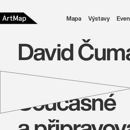
Mapa
Výstavy
Even
David Čum
Současné
a připravo