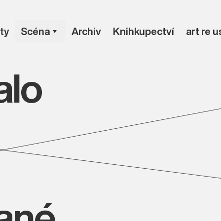
ty
Scéna
Archiv
Knihkupectví
art re 
alo
vané