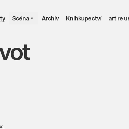
ty
Scéna
Archiv
Knihkupectví
art re 
vot
us
,