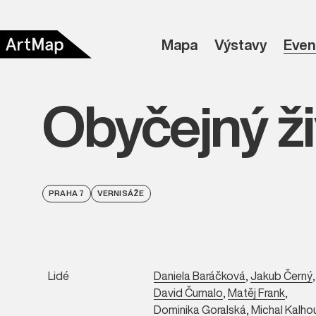
Mapa
Výstavy
Even
Obyčejný ži
PRAHA 7
VERNISÁŽE
Lidé
Daniela Baráčková
,
Jakub Černý
,
David Čumalo
,
Matěj Frank
,
Dominika Goralská
,
Michal Kalho