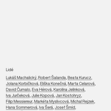
Lidé
Lukáš Machalický
,
Robert Šalanda
,
Beata Kurucz
,
Jolana Korbičková
,
Eliška Konečná
,
Marta Celarová
,
David Čumalo
,
Eva Hérová
,
Karolína Jelínková
,
Iva Jurčeková
,
Julie Kopová
,
Jan Kostohryz
,
Filip Messiereur
,
Markéta Myslivcová
,
Michal Rejzek
,
Hana Sommerová
,
Iva Šerá
,
Josef Šmíd
,