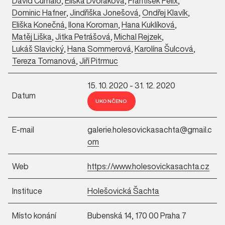
David Čumalo
,
Eliška Dvořáková
,
František Felix
,
Dominic Hafner
,
Jindřiška Jonešová
,
Ondřej Klavík
,
Eliška Konečná
,
Ilona Koroman
,
Hana Kuklíková
,
Matěj Liška
,
Jitka Petrášová
,
Michal Rejzek
,
Lukáš Slavický
,
Hana Sommerová
,
Karolína Šulcová
,
Tereza Tomanová
,
Jiří Pitrmuc
15. 10. 2020 - 31. 12. 2020
Datum
UKONČENO
E-mail
galerie.holesovickasachta@gmail.c
om
Web
https://www.holesovickasachta.cz
Instituce
Holešovická Šachta
Místo konání
Bubenská 14, 170 00 Praha 7