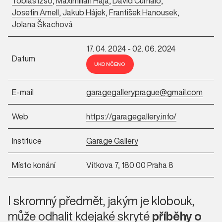
Tobias Izsó
,
Maximilian Haja
,
David Čumalo
,
Josefin Arnell
,
Jakub Hájek
,
František Hanousek
,
Jolana Škachová
17. 04. 2024 - 02. 06. 2024
Datum
UKONČENO
E-mail
garagegalleryprague@gmail.com
Web
https://garagegallery.info/
Instituce
Garage Gallery
Místo konání
Vítkova 7, 180 00 Praha 8
I skromný předmět, jakým je klobouk,
může odhalit kdejaké skryté
příběhy o