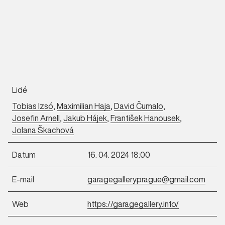
Lidé
Tobias Izsó
,
Maximilian Haja
,
David Čumalo
,
Josefin Arnell
,
Jakub Hájek
,
František Hanousek
,
Jolana Škachová
Datum
16. 04. 2024 18:00
E-mail
garagegalleryprague@gmail.com
Web
https://garagegallery.info/