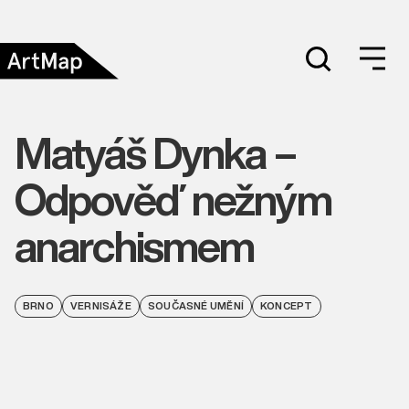
Matyáš Dynka –
Odpověď nežným
anarchismem
BRNO
VERNISÁŽE
SOUČASNÉ UMĚNÍ
KONCEPT