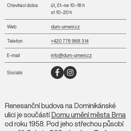
Otevírací doba
út, čt–ne 10–18 h
st 10–20 h
Web
dum-umeni.cz
Telefon
+420 778 968 314
E-mail
info@dum-umeni.cz
Socials
Otevřít Facebook (nové okno)
Otevřít Instagram (nové okno)
Renesanční budova na Dominikánské
ulici je součástí
Domu umění města Brna
od roku 1958. Pod jeho střechou působí