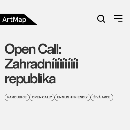
Open Call:
Zahradníiíiíiíiíi
republika
PARDUBICE
OPEN CALLY
ENGLISH FRIENDLY
ŽIVÁ AKCE