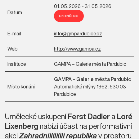
01. 05. 2026 - 31. 05. 2026
Datum
UKONČENO
E-mail
info@gmpardubice.cz
Web
http://www.gampa.cz
Instituce
GAMPA – Galerie města Pardubic
GAMPA – Galerie města Pardubic
Místo konání
Automatické mlýny 1962, 530 03
Pardubice
Umělecké uskupení
Ferst Dadler
a
Loré
Lixenberg
nabízí účast na performativní
akci
Zahradníiíiíiíiíi republika
v prostoru