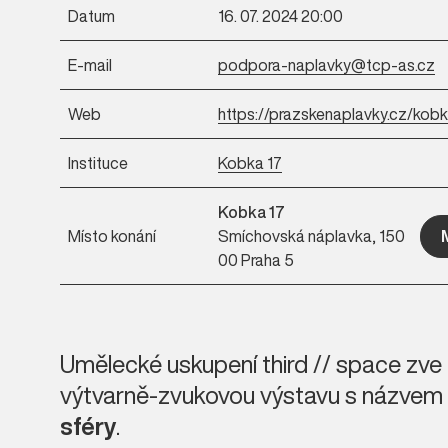
Datum
16. 07. 2024 20:00
E-mail
podpora-naplavky@tcp-as.cz
Web
https://prazskenaplavky.cz/kob
Instituce
Kobka 17
Kobka 17
Místo konání
Smíchovská náplavka, 150
00 Praha 5
Umělecké uskupení
third // space
zve
výtvarně-zvukovou výstavu s názvem
sféry
.