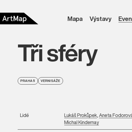
Mapa
Výstavy
Even
Tři sféry
PRAHA 5
VERNISÁŽE
Lidé
Lukáš Prokůpek
,
Aneta Fodorov
Michal Kindernay