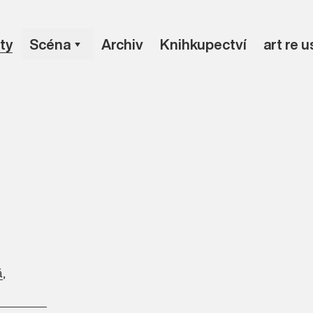
ty
Scéna
Archiv
Knihkupectví
art re 
á
,