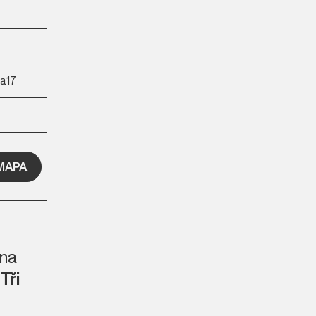
ka17
MAPA
 na
Tři