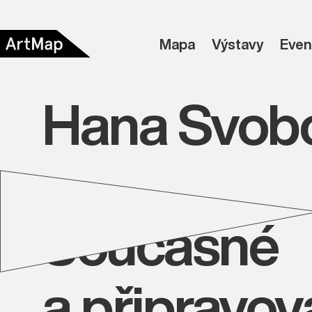
Mapa
Výstavy
Even
Hana Svob
Současné
a připravo