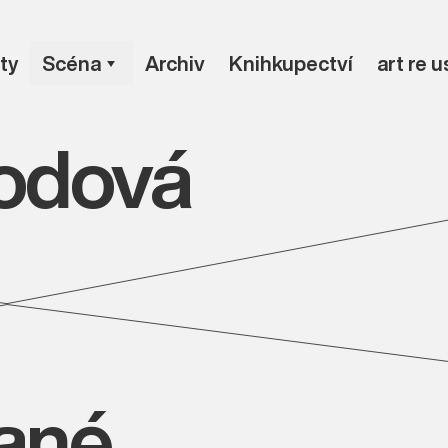
ty
Scéna
Archiv
Knihkupectví
art re 
odová
vané