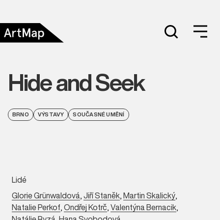
Hide and Seek
BRNO
VÝSTAVY
SOUČASNÉ UMĚNÍ
Lidé
Glorie Grünwaldová
,
Jiří Staněk
,
Martin Skalický
,
Natalie Perkof
,
Ondřej Kotrč
,
Valentýna Bernacik
,
Natálie Ryzá
,
Hana Svobodová