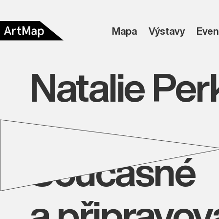
Mapa
Výstavy
Even
Natalie Per
Současné
a připravo