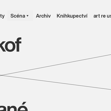
ty
Scéna
Archiv
Knihkupectví
art re 
kof
vané